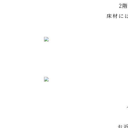
2
床材に
WO
お