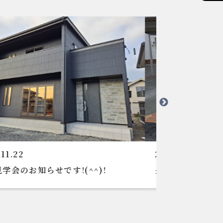
024.11.13
2024.10.15
長瀞町S様邸外構工事
太田市K様