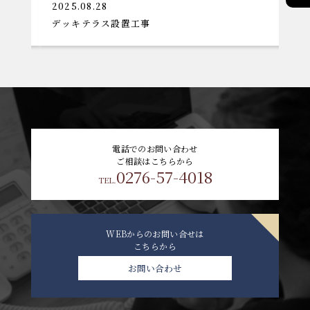
2025.08.28
20
デッキテラス設置工事
大
電話でのお問い合わせ
ご相談はこちらから
0276-57-4018
TEL.
WEBからのお問い合せは
こちらから
お問い合わせ