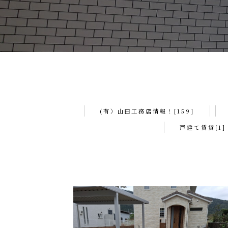
(有）山田工務店情報！[159]
戸建て賃貸[1]