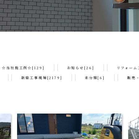
☆当社施工例☆[129]
お知らせ[26]
リフォーム工
新築工事現場[2179]
未分類[6]
販売・