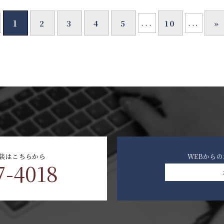
...
...
1
2
3
4
5
10
»
談はこちらから
WEBから
7-4018