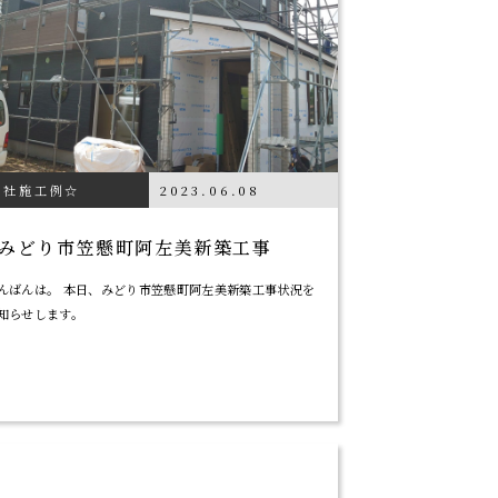
当社施工例☆
2023.06.08
みどり市笠懸町阿左美新築工事
んばんは。 本日、みどり市笠懸町阿左美新築工事状況を
知らせします。