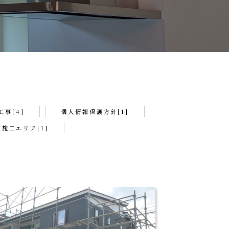
事[4]
個人情報保護方針[1]
施工エリア[1]