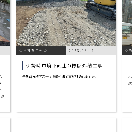
☆当社施工例☆
2023.06.13
☆
伊勢崎市境下武士O様邸外構工事
ら
伊勢崎市境下武士O様邸外構工事が開始しました。
こ
の
お
こ
 お