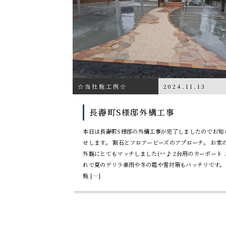
☆当社施工例☆
2024.11.13
長瀞町S様邸外構工事
本日は長瀞町S様邸の外構工事が完了しましたのでお知
せします。 割石とフロアービーズのアプローチ。 お家
外観にとてもマッチしました(^^♪ 2台用のカーポート 
れで夏のゲリラ豪雨や冬の霜や雪対策もバッチリです。
施 […]