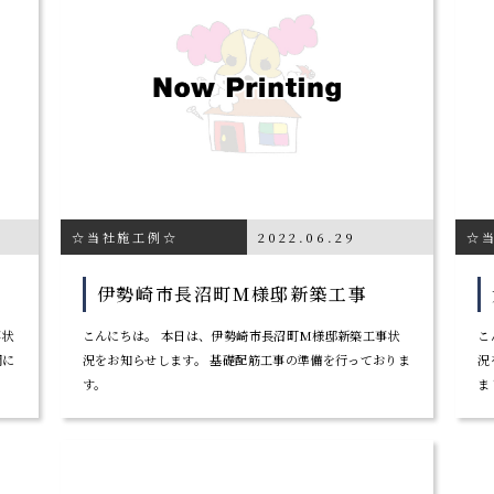
☆当社施工例☆
2022.06.29
☆
伊勢崎市長沼町M様邸新築工事
事状
こんにちは。 本日は、伊勢崎市長沼町M様邸新築工事状
こ
調に
況をお知らせします。 基礎配筋工事の準備を行っておりま
況
。
す。
ま