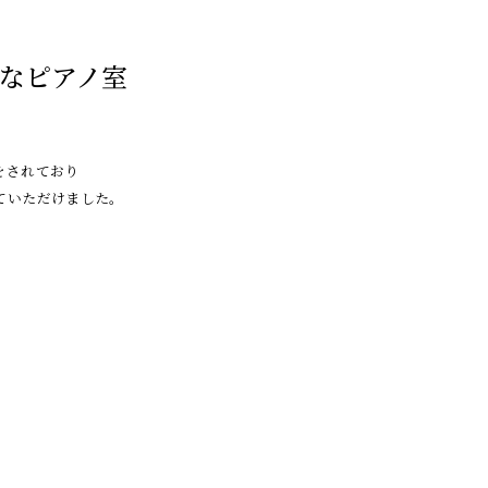
なピアノ室
をされており
ていただけました。